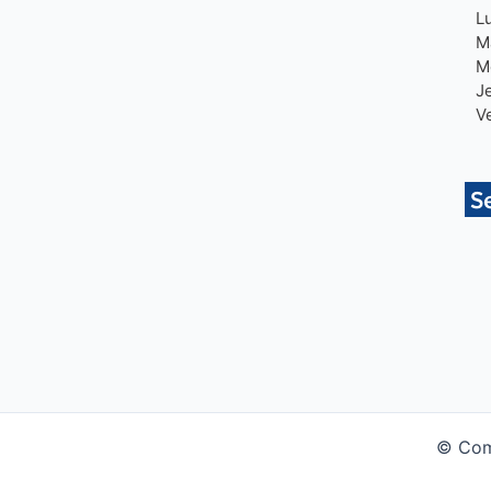
L
M
M
J
V
S
© Com