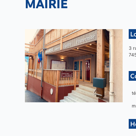
MAIRIE
L
3 r
745
C
t
ma
H